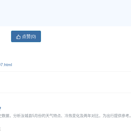
点赞(
0
)
7.html
？
月的历史数据，分析汝城县5月份的天气特点、冷热变化及两年对比，为出行提供参考
览