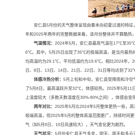
安仁县5月份的天气整体呈现由春末向初夏过渡的特征
年和2025年两年的完整数据来看，该月份整体并不算酷
气温情况：
2024年5月，安仁县最高气温在17℃至35
6℃。其中，5月25日出现了35℃的极端高温，是当月最热的
均高温约为29.1℃，平均低温约为19.6℃。相比2024年
日、8日、13日、14日、21日、22日、31日等均达到了3
体感冷热分析：
5月上旬和中旬，安仁县受降雨和冷空气
了5月8日，最高温跃升至32℃，体感较热。2025年5月
上湿度较大（多数天数湿度在30%-80%之间），体感会变
两年对比：
2025年5月比2024年5月整体更热一些
极端高温，但2025年5月的整体高温范围更广，持续时间
气（如5月8日、10日风速较大），天气变化更为剧烈。
天气状况：
5月份安仁县天气多变，阴天、雨天和多云天