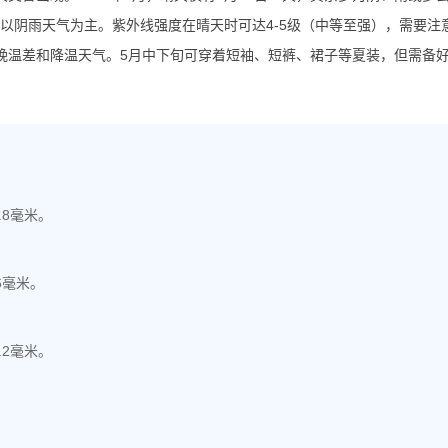
体仍以阴雨天气为主。紫外线强度在晴天时可达4-5级（中等至强），需要注
晚温差和降温天气。5月中下旬可穿着短袖、短裤、裙子等夏装，但需备
.8毫米。
6毫米。
.2毫米。