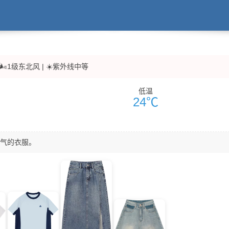
| 🌬️1级东北风 | ☀️紫外线中等
低温
24℃
气的衣服。