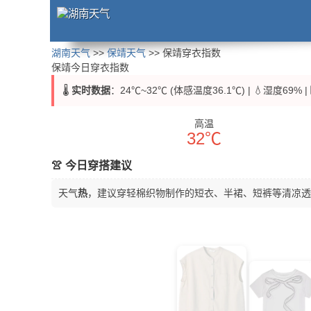
湖南天气
>>
保靖天气
>> 保靖穿衣指数
保靖今日穿衣指数
🌡️
实时数据
：24℃~32℃ (体感温度36.1℃) | 💧湿度69% 
高温
32℃
👚 今日穿搭建议
天气
热
，建议穿轻棉织物制作的短衣、半裙、短裤等清凉透