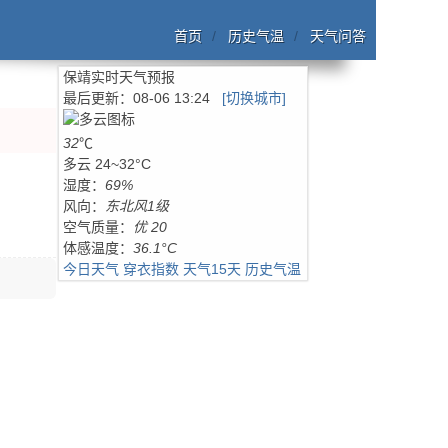
首页
历史气温
天气问答
保靖实时天气预报
最后更新：
08-06 13:24
[切换城市]
32
℃
多云
24~32°C
湿度：
69%
风向：
东北风1级
空气质量：
优 20
体感温度：
36.1°C
今日天气
穿衣指数
天气15天
历史气温