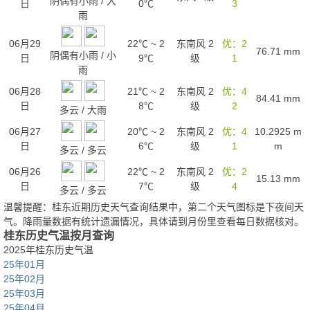
阴偶有小雨
/
大
日
0℃
3
雨
06月29
22℃
~
2
东南风 2
优：2
76.71
mm
阴偶有小雨
/
小
日
9℃
级
1
雨
06月28
21℃
~
2
东南风 2
优：4
84.41
mm
日
8℃
级
2
多云
/
大雨
06月27
20℃
~
2
东南风 2
优：4
10.2925
m
日
6℃
级
1
m
多云
/
多云
06月26
22℃
~
2
东南风 2
优：2
15.13
mm
日
7℃
级
4
多云
/
多云
温馨提醒：桂东近期历史天气查询结果中，第二个天气图标是下夜间天
气。降雨量数据有统计遗漏情况，具体请到月份里查看每日数据核对。
桂东历史气温按月查询
2025年桂东历史气温
25年01月
25年02月
25年03月
25年04月