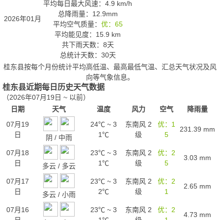
平均每日最大风速：4.9 km/h
总降雨量：12.9mm
2026年01月
平均空气质量：
优：65
平均能见度：15.9 km
共下雨天数：8天
总统计天数：30天
桂东县按每个月份统计平均高低温、最高最低气温、汇总天气状况及风
向等气象信息。
桂东县近期每日历史天气数据
（2026年07月19日 ~ 以前）
日期
天气
温度
风力
空气
降雨量
07月19
24℃
~
3
东南风 2
优：1
231.39
mm
日
1℃
级
5
阴
/
中雨
07月18
23℃
~
3
东南风 2
优：2
3.03
mm
日
1℃
级
5
多云
/
多云
07月17
23℃
~
3
东南风 2
优：2
2.65
mm
日
2℃
级
1
多云
/
小雨
07月16
23℃
~
3
东南风 2
优：2
4.73
mm