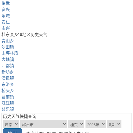
临武
资兴
汝城
安仁
永兴
桂东县乡镇地区历史天气
青山乡
沙田镇
宋坪林场
大塘镇
四都镇
新坊乡
清泉镇
东洛乡
桥头乡
寨前镇
沤江镇
普乐镇
历史天气快捷查询